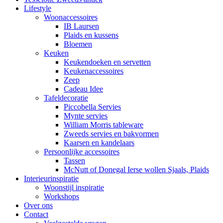
Lifestyle
Woonaccessoires
IB Laursen
Plaids en kussens
Bloemen
Keuken
Keukendoeken en servetten
Keukenaccessoires
Zeep
Cadeau Idee
Tafeldecoratie
Piccobella Servies
Mynte servies
William Morris tableware
Zweeds servies en bakvormen
Kaarsen en kandelaars
Persoonlijke accessoires
Tassen
McNutt of Donegal Ierse wollen Sjaals, Plaids
Interieurinspiratie
Woonstijl inspiratie
Workshops
Over ons
Contact