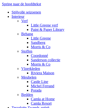
Spring naar de hoofdtekst
Stijlvolle seizoenen
Interieur
Verf
Little Greene verf
Paint & Paper Library
Behang
Little Greene
Sandberg
Morris & Co
Stoffen
Coordonné
Sanderson collectie
Morris & Co
Vloerkleden
Riviera Maison
Meubelen
Castle Line
Michel Ferrand
Porada
Bedden
Camla at Home
Camla Resort
Tesselotte Zweeds antiek