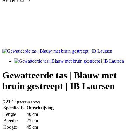
Artikel 1 van 7
Gewatteerde tas | Blauw met
bruin gestreept | IB Laursen
95
€ 21,
(inclusief btw)
Specificatie
Omschrijving
Lengte
40 cm
Breedte
25 cm
Hoogte
45 cm