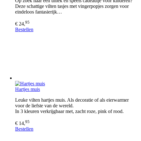
Op zoek naar een uniek en speels cadeautje voor kinderen?
Deze schattige vilten tasjes met vingerpopjes zorgen voor
eindeloos fantasierijk…
95
€ 24,
Bestellen
Hartjes muis
Leuke vilten hartjes muis. Als decoratie of als eierwarmer
voor de liefste van de wereld.
In 3 kleuren verkrijgbaar met, zacht roze, pink of rood.
95
€ 14,
Bestellen