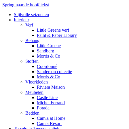
Spring naar de hoofdtekst
Stijlvolle seizoenen
Interieur
Verf
Little Greene verf
Paint & Paper Library
Behang
Little Greene
Sandberg
Morris & Co
Stoffen
Coordonné
Sanderson collectie
Morris & Co
Vloerkleden
Riviera Maison
Meubelen
Castle Line
Michel Ferrand
Porada
Bedden
Camla at Home
Camla Resort
Tesselotte Zweeds antiek