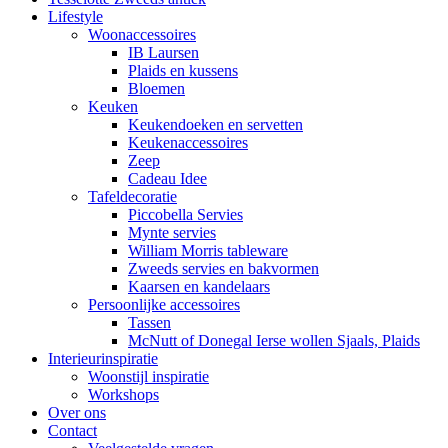
Lifestyle
Woonaccessoires
IB Laursen
Plaids en kussens
Bloemen
Keuken
Keukendoeken en servetten
Keukenaccessoires
Zeep
Cadeau Idee
Tafeldecoratie
Piccobella Servies
Mynte servies
William Morris tableware
Zweeds servies en bakvormen
Kaarsen en kandelaars
Persoonlijke accessoires
Tassen
McNutt of Donegal Ierse wollen Sjaals, Plaids
Interieurinspiratie
Woonstijl inspiratie
Workshops
Over ons
Contact