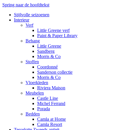
Spring naar de hoofdtekst
Stijlvolle seizoenen
Interieur
Verf
Little Greene verf
Paint & Paper Library
Behang
Little Greene
Sandberg
Morris & Co
Stoffen
Coordonné
Sanderson collectie
Morris & Co
Vloerkleden
Riviera Maison
Meubelen
Castle Line
Michel Ferrand
Porada
Bedden
Camla at Home
Camla Resort
Tesselotte Zweeds antiek