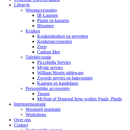
Lifestyle
Woonaccessoires
IB Laursen
Plaids en kussens
Bloemen
Keuken
Keukendoeken en servetten
Keukenaccessoires
Zeep
Cadeau Idee
Tafeldecoratie
Piccobella Servies
Mynte servies
William Morris tableware
Zweeds servies en bakvormen
Kaarsen en kandelaars
Persoonlijke accessoires
Tassen
McNutt of Donegal Ierse wollen Sjaals, Plaids
Interieurinspiratie
Woonstijl inspiratie
Workshops
Over ons
Contact