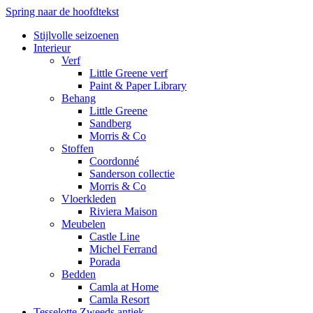
Spring naar de hoofdtekst
Stijlvolle seizoenen
Interieur
Verf
Little Greene verf
Paint & Paper Library
Behang
Little Greene
Sandberg
Morris & Co
Stoffen
Coordonné
Sanderson collectie
Morris & Co
Vloerkleden
Riviera Maison
Meubelen
Castle Line
Michel Ferrand
Porada
Bedden
Camla at Home
Camla Resort
Tesselotte Zweeds antiek