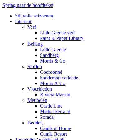
Spring naar de hoofdtekst
Stijlvolle seizoenen
Interieur
Verf
Little Greene verf
Paint & Paper Library
Behang
Little Greene
Sandberg
Morris & Co
Stoffen
Coordonné
Sanderson collectie
Morris & Co
Vloerkleden
Riviera Maison
Meubelen
Castle Line
Michel Ferrand
Porada
Bedden
Camla at Home
Camla Resort
Tesselotte Zweeds antiek