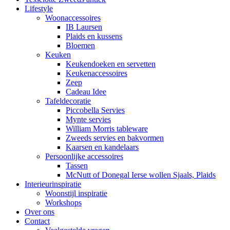
Lifestyle
Woonaccessoires
IB Laursen
Plaids en kussens
Bloemen
Keuken
Keukendoeken en servetten
Keukenaccessoires
Zeep
Cadeau Idee
Tafeldecoratie
Piccobella Servies
Mynte servies
William Morris tableware
Zweeds servies en bakvormen
Kaarsen en kandelaars
Persoonlijke accessoires
Tassen
McNutt of Donegal Ierse wollen Sjaals, Plaids
Interieurinspiratie
Woonstijl inspiratie
Workshops
Over ons
Contact