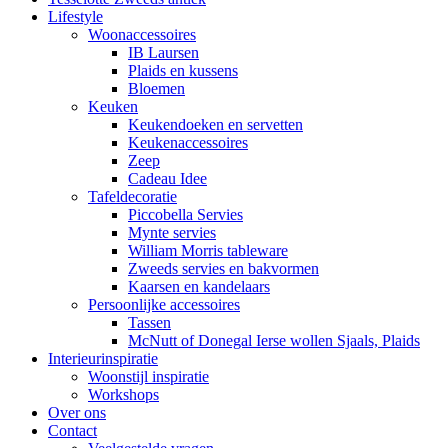
Lifestyle
Woonaccessoires
IB Laursen
Plaids en kussens
Bloemen
Keuken
Keukendoeken en servetten
Keukenaccessoires
Zeep
Cadeau Idee
Tafeldecoratie
Piccobella Servies
Mynte servies
William Morris tableware
Zweeds servies en bakvormen
Kaarsen en kandelaars
Persoonlijke accessoires
Tassen
McNutt of Donegal Ierse wollen Sjaals, Plaids
Interieurinspiratie
Woonstijl inspiratie
Workshops
Over ons
Contact