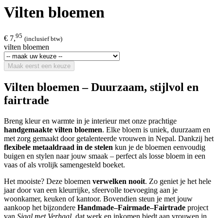
Vilten bloemen
95
€ 7,
(inclusief btw)
vilten bloemen
Maak eerst een keuze
Vilten bloemen – Duurzaam, stijlvol en
fairtrade
Breng kleur en warmte in je interieur met onze prachtige
handgemaakte vilten bloemen
. Elke bloem is uniek, duurzaam en
met zorg gemaakt door getalenteerde vrouwen in Nepal. Dankzij het
flexibele metaaldraad in de stelen
kun je de bloemen eenvoudig
buigen en stylen naar jouw smaak – perfect als losse bloem in een
vaas of als vrolijk samengesteld boeket.
Het mooiste? Deze bloemen
verwelken nooit
. Zo geniet je het hele
jaar door van een kleurrijke, sfeervolle toevoeging aan je
woonkamer, keuken of kantoor. Bovendien steun je met jouw
aankoop het bijzondere
Handmade–Fairmade–Fairtrade
project
van
Sjaal met Verhaal
, dat werk en inkomen biedt aan vrouwen in