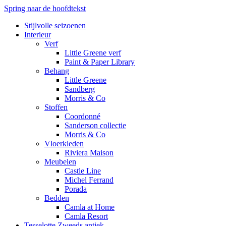
Spring naar de hoofdtekst
Stijlvolle seizoenen
Interieur
Verf
Little Greene verf
Paint & Paper Library
Behang
Little Greene
Sandberg
Morris & Co
Stoffen
Coordonné
Sanderson collectie
Morris & Co
Vloerkleden
Riviera Maison
Meubelen
Castle Line
Michel Ferrand
Porada
Bedden
Camla at Home
Camla Resort
Tesselotte Zweeds antiek