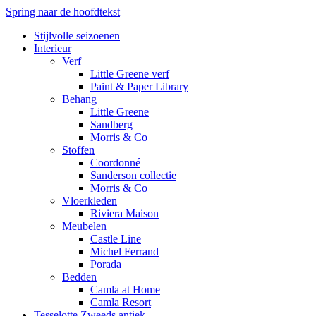
Spring naar de hoofdtekst
Stijlvolle seizoenen
Interieur
Verf
Little Greene verf
Paint & Paper Library
Behang
Little Greene
Sandberg
Morris & Co
Stoffen
Coordonné
Sanderson collectie
Morris & Co
Vloerkleden
Riviera Maison
Meubelen
Castle Line
Michel Ferrand
Porada
Bedden
Camla at Home
Camla Resort
Tesselotte Zweeds antiek