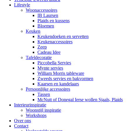
Lifestyle
Woonaccessoires
IB Laursen
Plaids en kussens
Bloemen
Keuken
Keukendoeken en servetten
Keukenaccessoires
Zeep
Cadeau Idee
Tafeldecoratie
Piccobella Servies
Mynte servies
William Morris tableware
Zweeds servies en bakvormen
Kaarsen en kandelaars
Persoonlijke accessoires
Tassen
McNutt of Donegal Ierse wollen Sjaals, Plaids
Interieurinspiratie
Woonstijl inspiratie
Workshops
Over ons
Contact