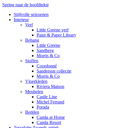
Spring naar de hoofdtekst
Stijlvolle seizoenen
Interieur
Verf
Little Greene verf
Paint & Paper Library
Behang
Little Greene
Sandberg
Morris & Co
Stoffen
Coordonné
Sanderson collectie
Morris & Co
Vloerkleden
Riviera Maison
Meubelen
Castle Line
Michel Ferrand
Porada
Bedden
Camla at Home
Camla Resort
Tesselotte Zweeds antiek