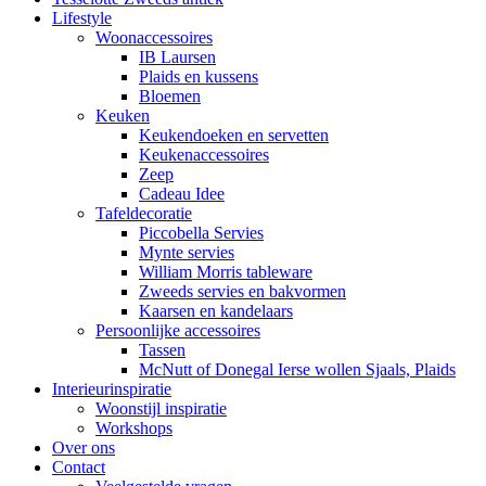
Lifestyle
Woonaccessoires
IB Laursen
Plaids en kussens
Bloemen
Keuken
Keukendoeken en servetten
Keukenaccessoires
Zeep
Cadeau Idee
Tafeldecoratie
Piccobella Servies
Mynte servies
William Morris tableware
Zweeds servies en bakvormen
Kaarsen en kandelaars
Persoonlijke accessoires
Tassen
McNutt of Donegal Ierse wollen Sjaals, Plaids
Interieurinspiratie
Woonstijl inspiratie
Workshops
Over ons
Contact